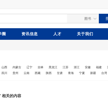
学圈
资讯信息
人才
关于我们
山西
内蒙古
辽宁
吉林
黑龙江
江苏
浙江
安徽
福建
四川
贵州
云南
西藏
陕西
甘肃
青海
宁夏
新疆
台湾
” 相关的内容