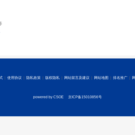
等
索
式
|
使用协议
|
隐私政策
|
版权隐私
|
网站留言及建议
|
网站地图
|
排名推广
|
powered by CSOE
京ICP备15010856号