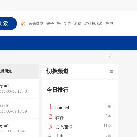
云光课堂
光子
光
制造
通信
红外技术及
光电
光纤激光
无人机
激光
切换频道
最后回复
eyan1
今日排行
023-06-28 13:43
1
eotek
2条
comsol
023-05-09 16:59
2
3条
软件
3
eyan1
11条
云光课堂
023-03-22 11:46
4
3条
光电