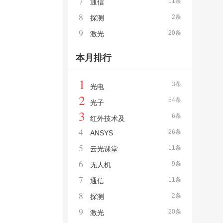
7
11条
通信
8
2条
探测
9
20条
激光
本月排行
1
3条
光电
2
54条
光子
3
6条
红外技术及
4
26条
ANSYS
5
11条
云光课堂
6
9条
无人机
7
11条
通信
8
2条
探测
9
20条
激光