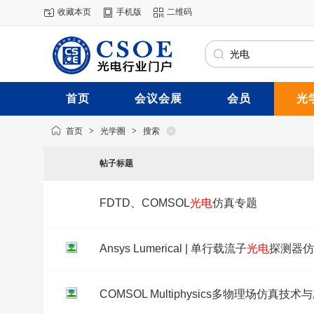
收藏本页
手机版
二维码
首页
会议会展
会员
光
首页
>
光学圈
>
搜索
帖子标题
FDTD、COMSOL
光电
仿真专题
Ansys Lumerical | 单行载流子
光电
探测器仿
COMSOL Multiphysics多物理场仿真技术