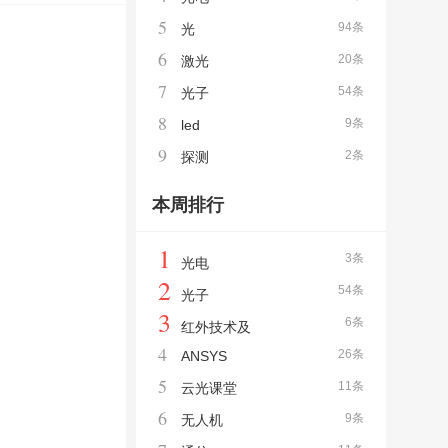
5
94条
光
6
20条
激光
7
54条
光子
8
9条
led
9
2条
探测
本周排行
1
3条
光电
2
54条
光子
3
6条
红外技术及
4
26条
ANSYS
5
11条
云光课堂
6
9条
无人机