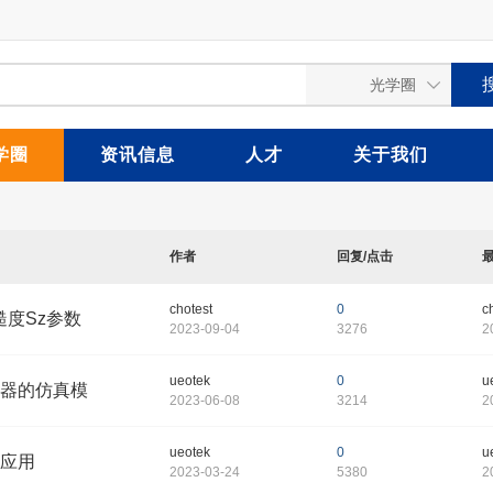
学圈
资讯信息
人才
关于我们
作者
回复/点击
chotest
0
c
糙度Sz参数
2023-09-04
3276
2
ueotek
0
u
器的仿真模
2023-06-08
3214
2
ueotek
0
u
应用
2023-03-24
5380
2