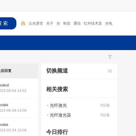
云光课堂
光子
光
制造
通信
红外技术及
光电
光纤激光
无人机
激光
切换频道
最后回复
hotest
相关搜索
023-09-04 14:52
eotek
光纤激光
约2条
023-06-08 14:08
光纤激光器
约2条
eotek
023-03-24 10:06
今日排行