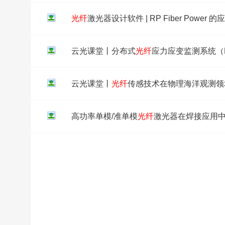
光纤
激光器设计软件 | RP Fiber Power 
云光课堂丨分布式
光纤
应力应变监测系统（B
其应用
云光课堂丨
光纤
传感技术在物理海洋观测领
究
高功率单模/准单模
光纤
激光器在焊接应用