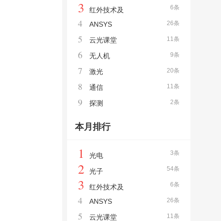
3
6条
红外技术及
4
26条
ANSYS
5
11条
云光课堂
6
9条
无人机
7
20条
激光
8
11条
通信
9
2条
探测
本月排行
1
3条
光电
2
54条
光子
3
6条
红外技术及
4
26条
ANSYS
5
11条
云光课堂