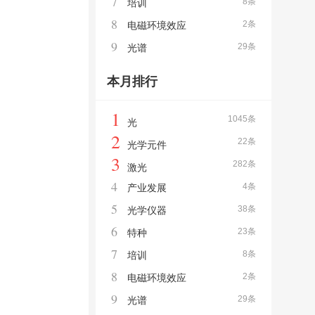
7
8条
培训
8
2条
电磁环境效应
9
29条
光谱
本月排行
1
1045条
光
2
22条
光学元件
3
282条
激光
4
4条
产业发展
5
38条
光学仪器
6
23条
特种
7
8条
培训
8
2条
电磁环境效应
9
29条
光谱