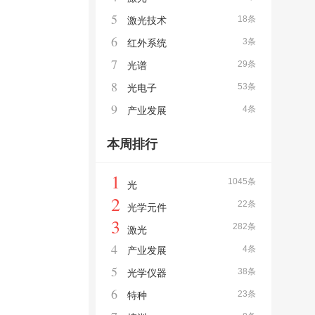
5
18条
激光技术
6
3条
红外系统
7
29条
光谱
8
53条
光电子
9
4条
产业发展
本周排行
1
1045条
光
2
22条
光学元件
3
282条
激光
4
4条
产业发展
5
38条
光学仪器
6
23条
特种