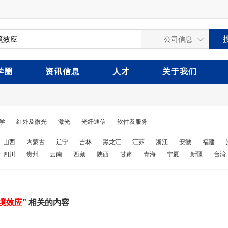
学圈
资讯信息
人才
关于我们
学
红外及微光
激光
光纤通信
软件及服务
山西
内蒙古
辽宁
吉林
黑龙江
江苏
浙江
安徽
福建
四川
贵州
云南
西藏
陕西
甘肃
青海
宁夏
新疆
台湾
境效应
” 相关的内容