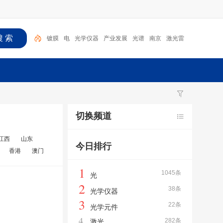
镀膜
电
光学仪器
产业发展
光谱
南京
激光雷
达
激光
成都
光
切换频道
江西
山东
今日排行
香港
澳门
1
1045条
光
2
38条
光学仪器
3
22条
光学元件
4
282条
激光