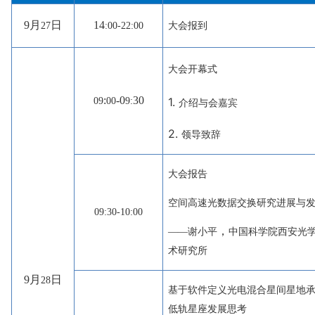
9
月
日
1
4
27
:00-22:00
大会报到
大会开幕式
:
-
0
3
0
1.
09
00
9:
介绍与会嘉宾
2.
领导致辞
大会报告
空间高速光数据交换研究进展与
09:30-10:00
，
——
谢小平
中国科学院西安光
术研究所
9
月
日
28
基于软件定义光电混合星间星地
低轨星座发展思考