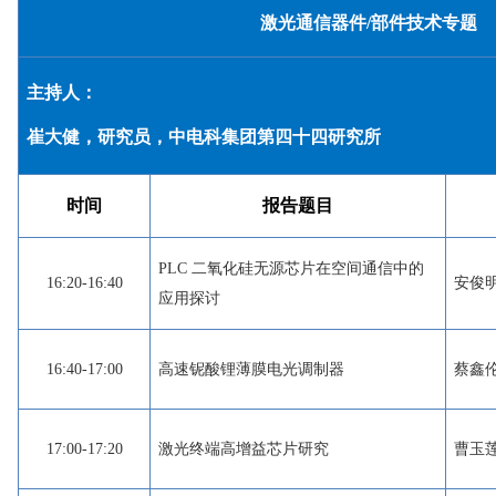
激光通信器件/部件技术专题
主持人：
崔大健，研究员，中电科集团第四十四研究所
时间
报告题目
PLC 二氧化硅无源芯片在空间通信中的
16:20-16:40
安俊
应用探讨
16:40-17:00
高速铌酸锂薄膜电光调制器
蔡鑫
17:00-17:20
激光终端高增益芯片研究
曹玉