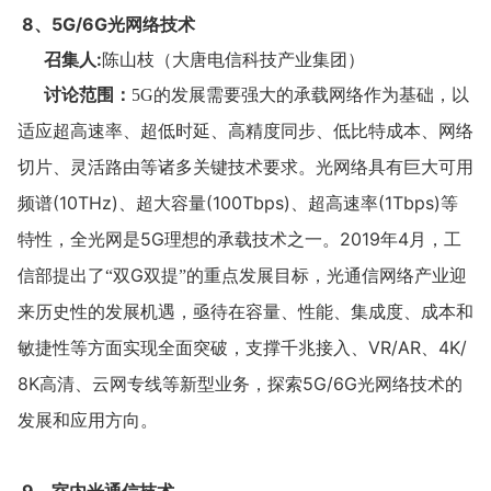
8、5G/6G光网络技术
召集人:
陈山枝（大唐电信科技产业集团）
讨论范围：
5G
的发展需要强大的承载网络作为基础，以
适应超高速率、超低时延、高精度同步、低比特成本、网络
切片、灵活路由等诸多关键技术要求。光网络具有巨大可用
(10THz)
(100Tbps)
(1Tbps)
频谱
、超大容量
、超高速率
等
5G
2019
4
特性，全光网是
理想的承载技术之一。
年
月，工
G
信部提出了“双
双提”的重点发展目标，光通信网络产业迎
来历史性的发展机遇，亟待在容量、性能、集成度、成本和
VR/AR
4K/
敏捷性等方面实现全面突破，支撑千兆接入、
、
8K
5G/6G
高清、云网专线等新型业务，探索
光网络技术的
发展和应用方向。
9、室内光通信技术