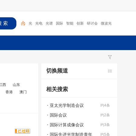
光
光电
光谱
国际
智能
创新
研讨会
微波光
子
海
光学
切换频道
江西
山东
相关搜索
香港
澳门
亚太光学制造会议
约4条
国际会议
约2条
国际计算成像会议
约3条
国际先进光学制造青年
约5条