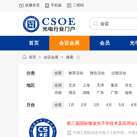
收藏本页
手机版
二维码
首页
会议会展
会员
光
首页
>
会议会展
>
搜索
分类
全部
推荐活动
预告活动
过期活动
地区
全部
北京
上海
天津
重庆
河北
河南
湖北
湖南
广东
广西
海南
月份
全部
1月
2月
3月
4月
5月
6月
第三届国际微波光子学技术及应用
会
中国工程院信息与电子工程学部、中国