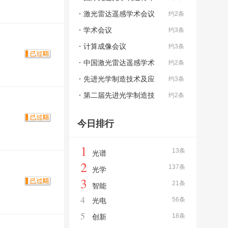
科学家会议
激光雷达遥感学术会议
约2条
学术会议
约3条
计算成像会议
约3条
中国激光雷达遥感学术
约2条
会议
先进光学制造技术及应
约3条
用会议
第二届先进光学制造技
约2条
术及应用会议暨第四届先进光学
今日排行
制造青年科学家会议
1
13条
光谱
2
137条
光学
3
21条
智能
4
56条
光电
5
18条
创新