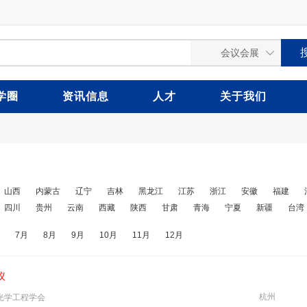
学圈
资讯信息
人才
关于我们
山西
内蒙古
辽宁
吉林
黑龙江
江苏
浙江
安徽
福建
四川
贵州
云南
西藏
陕西
甘肃
青海
宁夏
新疆
台湾
7月
8月
9月
10月
11月
12月
议
杭州
光学工程学会