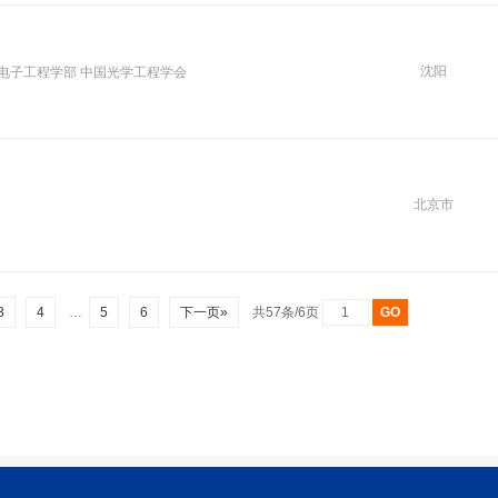
沈阳
电子工程学部 中国光学工程学会
北京市
3
4
…
5
6
下一页»
共57条/6页