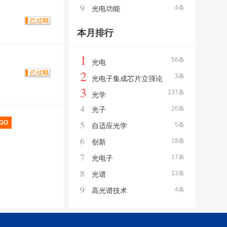
9
4条
光电功能
本月排行
1
56条
光电
2
3条
光电子集成芯片立强论
3
137条
坛
光学
4
20条
光子
5
5条
自适应光学
6
18条
创新
7
17条
光电子
8
13条
光谱
9
4条
高光谱技术