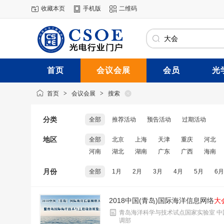
收藏本页
手机版
二维码
首页
会议会展
会员
光
首页
>
会议会展
>
搜索
分类
全部
推荐活动
预告活动
过期活动
地区
全部
北京
上海
天津
重庆
河北
河南
湖北
湖南
广东
广西
海南
月份
全部
1月
2月
3月
4月
5月
6月
2018中国(青岛)国际海洋信息网络
大
青岛海洋科学与技术试点国家实验室 中
调部