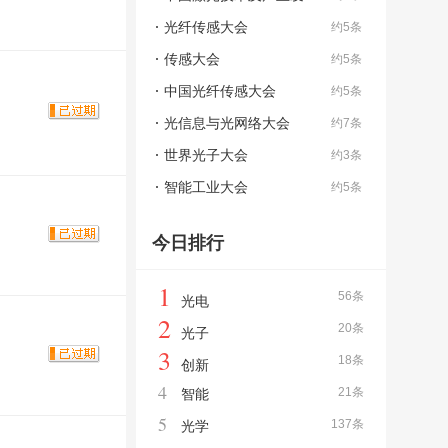
展大会
光纤传感大会
约5条
传感大会
约5条
中国光纤传感大会
约5条
光信息与光网络大会
约7条
世界光子大会
约3条
智能工业大会
约5条
今日排行
1
56条
光电
2
20条
光子
3
18条
创新
4
21条
智能
5
137条
光学