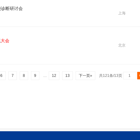
烧诊断研讨会
上海
流
大会
北京
6
7
8
9
…
12
13
下一页»
共121条/13页