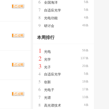
6
5条
全国海洋
7
5条
自适应光学
8
4条
光电功能
9
48条
研讨会
本周排行
1
56条
光电
2
137条
光学
3
20条
光子
4
5条
自适应光学
5
18条
创新
6
17条
光电子
7
13条
光谱
8
4条
高光谱技术