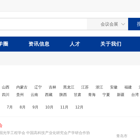
学圈
资讯信息
人才
关于我们
山西
内蒙古
辽宁
吉林
黑龙江
江苏
浙江
安徽
福建
四川
贵州
云南
西藏
陕西
甘肃
青海
宁夏
新疆
台湾
7月
8月
9月
10月
11月
12月
会
国光学工程学会 中国高科技产业化研究会产学研合作协
青岛市