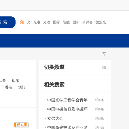
光
光电
光谱
国际
智能
创新
研讨会
微波光
子
海
光学
切换频道
江西
山东
相关搜索
香港
澳门
中国光学工程学会青年
约4条
科学家大会
中国电磁兼容及电磁环
约4条
境效应技术及产业创新大会
立强大会
约8条
中国激光技术及产业发
约4条