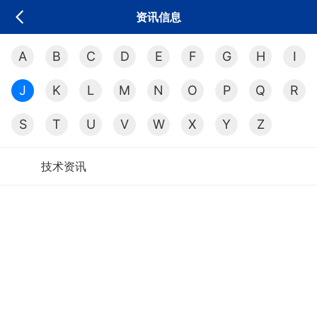
资讯信息
A
B
C
D
E
F
G
H
I
J
K
L
M
N
O
P
Q
R
S
T
U
V
W
X
Y
Z
技术资讯