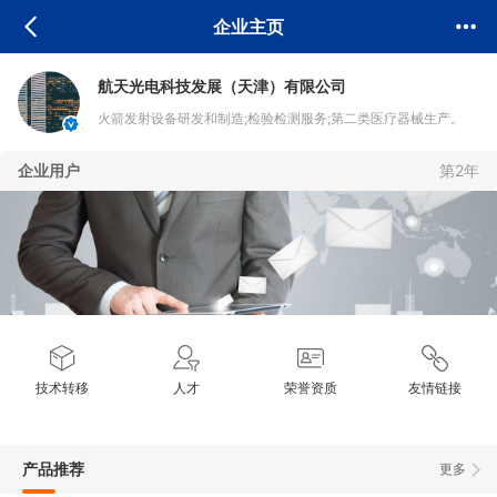
企业主页
航天光电科技发展（天津）有限公司
火箭发射设备研发和制造;检验检测服务;第二类医疗器械生产。
(依法须经批准的项目,经相关部门批准后方可开展经营活动,具体
企业用户
第2年
经营项目以相关部门批准文件或许可证件为准)。一般项目:光电子
器件制造;仪器仪表制造;安防设备制造;计算机软硬件及外围设备
制造;工业自动控制系统装置制造;城市轨道交通设备制造;软件开
发:网络与信息安全软件开发;集成电路设计,信息系统集成服务;信
息技术咨询服务;安全系统监控服务;安全技
技术转移
人才
荣誉资质
友情链接
产品推荐
更多