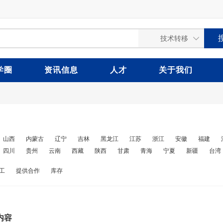
学圈
资讯信息
人才
关于我们
山西
内蒙古
辽宁
吉林
黑龙江
江苏
浙江
安徽
福建
四川
贵州
云南
西藏
陕西
甘肃
青海
宁夏
新疆
台湾
工
提供合作
库存
内容