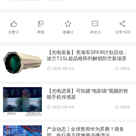
点赞
0
举报
收藏
0
评论
0
分享
539
【光电装备】美海军SPEIR计划启动，
波兰T2SL超晶格阵列解锁防空新场景
2025-06-04
0评论
【光电进展】可拍摄“电影级”视频的智
能手机传感器
2025-06-04
0评论
产业动态 | 全球禁用华为昇腾？商务
部：执行美方措施将涉嫌违法