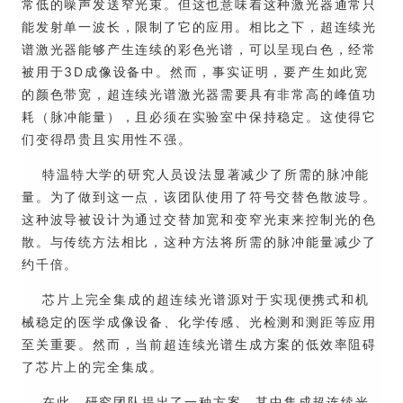
常低的噪声发送窄光束。但这也意味着这种激光器通常只
能发射单一波长，限制了它的应用。相比之下，超连续光
谱激光器能够产生连续的彩色光谱，可以呈现白色，经常
被用于3D成像设备中。然而，事实证明，要产生如此宽
的颜色带宽，超连续光谱激光器需要具有非常高的峰值功
耗（脉冲能量），且必须在实验室中保持稳定。这使得它
们变得昂贵且实用性不强。
特温特大学的研究人员设法显著减少了所需的脉冲能
量。为了做到这一点，该团队使用了符号交替色散波导。
这种波导被设计为通过交替加宽和变窄光束来控制光的色
散。与传统方法相比，这种方法将所需的脉冲能量减少了
约千倍。
芯片上完全集成的超连续光谱源对于实现便携式和机
械稳定的医学成像设备、化学传感、光检测和测距等应用
至关重要。然而，当前超连续光谱生成方案的低效率阻碍
了芯片上的完全集成。
在此，研究团队提出了一种方案，其中集成超连续光