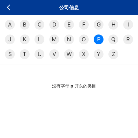
公司信息
A
B
C
D
E
F
G
H
I
J
K
L
M
N
O
P
Q
R
S
T
U
V
W
X
Y
Z
没有字母
p
开头的类目