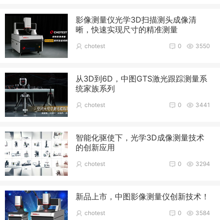
影像测量仪光学3D扫描测头成像清
晰，快速实现尺寸的精准测量
chotest
0
3550
从3D到6D，中图GTS激光跟踪测量系
统家族系列
chotest
0
3441
智能化驱使下，光学3D成像测量技术
的创新应用
chotest
0
3294
新品上市，中图影像测量仪创新技术！
chotest
0
3584