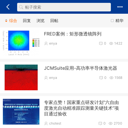
综合
回复
浏览
回帖
精华
FRED案例：矩形微透镜阵列
enya
0
1422
JCMSuite应用-高功率半导体激光器
enya
0
1568
专家点赞！国家重点研发计划“六自由
度激光自动精准跟踪测量关键技术”项
目通过验收
chotest
0
2700