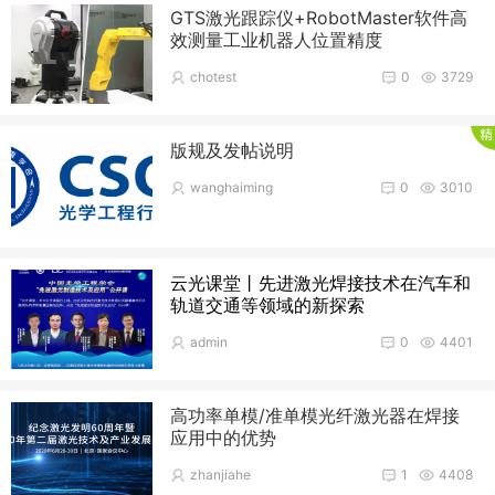
GTS激光跟踪仪+RobotMaster软件高
效测量工业机器人位置精度
chotest
0
3729
版规及发帖说明
wanghaiming
0
3010
云光课堂丨先进激光焊接技术在汽车和
轨道交通等领域的新探索
admin
0
4401
高功率单模/准单模光纤激光器在焊接
应用中的优势
zhanjiahe
1
4408