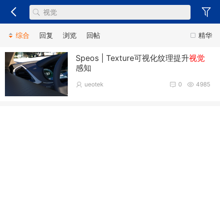
综合
回复
浏览
回帖
精华
Speos | Texture可视化纹理提升
视觉
感知
ueotek
0
4985