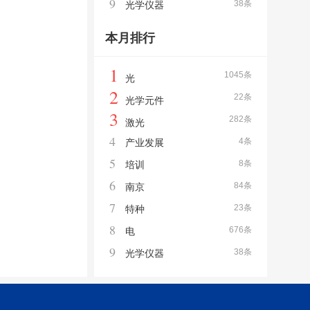
9
38条
光学仪器
本月排行
1
1045条
光
2
22条
光学元件
3
282条
激光
4
4条
产业发展
5
8条
培训
6
84条
南京
7
23条
特种
8
676条
电
9
38条
光学仪器