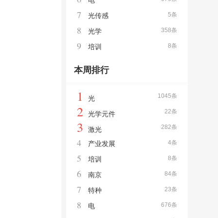
电
7
5条
光传感
8
358条
光学
9
8条
培训
本周排行
1
1045条
光
2
22条
光学元件
3
282条
激光
4
4条
产业发展
5
8条
培训
6
84条
南京
7
23条
特种
8
676条
电