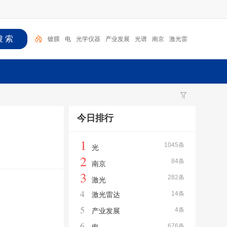
镀膜
电
光学仪器
产业发展
光谱
南京
激光雷
达
激光
成都
光
今日排行
1
1045条
光
2
84条
南京
3
282条
激光
4
14条
激光雷达
5
4条
产业发展
6
676条