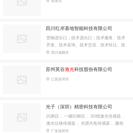
未填写
四川红岸基地智能科技有限公司
货物进出口；技术进出口；技术服务、技术
开发、技术咨询、技术交流、技术转让、技
术推广；计算机软硬件及辅助设备零售；信
四川成都市
息系统集成服务；信息技术咨询服务；电力
设施器材销售；仪器仪表制造【分支机构经
苏州英谷
激光
科技股份有限公司
营】；光学仪器制造【分支机构经营】；机
江苏苏州市
械电气设备制造【分支机构经营】；光电子
器件制造【分支机构经营】；电工仪器仪表
制造【分支机构经营】；人工智能应用软件
开发；电工仪器仪表销售；光学仪器销售；
光子（深圳）精密科技有限公司
电子产品销售；电子元
闪测仪 、一键闪测仪 、3D线激光传感器 、
激光位移传感器 、光谱共焦传感器 、颜色
传感器 、安全光栅 、光电传感器 、光纤传
广东深圳市