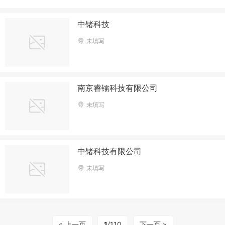
发、销售；光电设备、电子工具、仪器仪
表、机械设备、通讯设备、光电器件、高低
中锗科技
压输配变电设备、电力电子、金属材料、五
未填写
金交化、电力自动化设备的销售；电力工程
设计、施工、安装；自营和代理各类商品和
技术的进出口业务（但国家限定企业经营或
禁止进出口的商品和技术除外）。（依法须
南京睿镭科技有限公司
经批准的项目，经相关部
未填写
中锗科技有限公司
未填写
« 上一页
1
/110
下一页 »