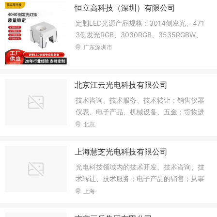
恒立高科技（深圳）有限公司
定制LED光源产品规格：3014侧发光、471
3侧发光RGB、3030RGB、3535RGBW、
5050双色温、5050RGBW、小角度3528
广东深圳市
凸头、5050凸头、内置IC幻彩等贴片LED
光源。陶瓷封装3535白光、特殊波长3535
单色光、3535双色温、3535RGB、3535
北京江云光电科技有限公司
RGBW 等大功率LED光源。以及275NM深
技术咨询、技术服务、技术转让；销售仪器
紫外UVC3535灯珠、中功率食人鱼LED灯
仪表、电子产品、机械设备、五金；货物进
珠等。
出口（不含法律、法规规定需要审批的项
北京
目）；委托加工仪器仪表配件、电子产品、
机械设备配件、五金配件。
上海慧芝光电科技有限公司
光电科技领域内的技术开发、技术咨询、技
术转让、技术服务；电子产品的销售；从事
货物及技术的进出口业务；设计、制造、代
上海
理、发布各类广告；市场营销策划；电脑图
文设计、制造；景观设计。