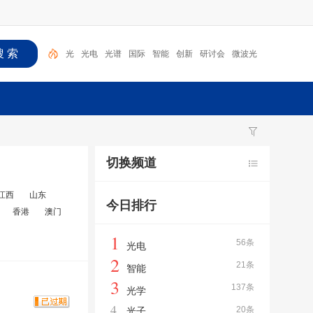
光
光电
光谱
国际
智能
创新
研讨会
微波光
子
海
光学
切换频道
江西
山东
今日排行
香港
澳门
1
56条
光电
2
21条
智能
3
137条
光学
4
20条
光子