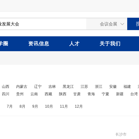
学圈
资讯信息
人才
关于我们
山西
内蒙古
辽宁
吉林
黑龙江
江苏
浙江
安徽
福建
四川
贵州
云南
西藏
陕西
甘肃
青海
宁夏
新疆
台湾
7月
8月
9月
10月
11月
12月
长沙市