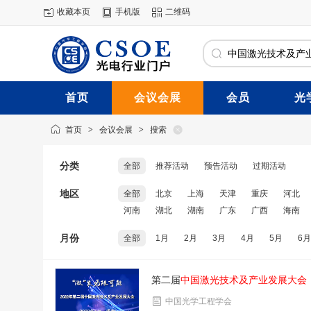
收藏本页
手机版
二维码
首页
会议会展
会员
光
首页
>
会议会展
>
搜索
分类
全部
推荐活动
预告活动
过期活动
地区
全部
北京
上海
天津
重庆
河北
河南
湖北
湖南
广东
广西
海南
月份
全部
1月
2月
3月
4月
5月
6月
第二届
中国激光技术及产业发展大会
中国光学工程学会