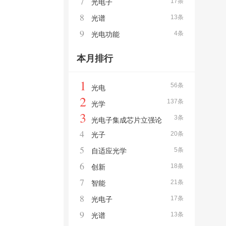
7
17条
光电子
8
13条
光谱
9
4条
光电功能
本月排行
1
56条
光电
2
137条
光学
3
3条
光电子集成芯片立强论
4
20条
光子
坛
5
5条
自适应光学
6
18条
创新
7
21条
智能
8
17条
光电子
9
13条
光谱