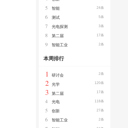
5
24条
智能
6
5条
测试
7
3条
光电探测
8
17条
第二届
9
2条
智能工业
本周排行
1
2条
研讨会
2
120条
光学
3
17条
第二届
4
118条
光电
5
27条
创新
6
2条
智能工业