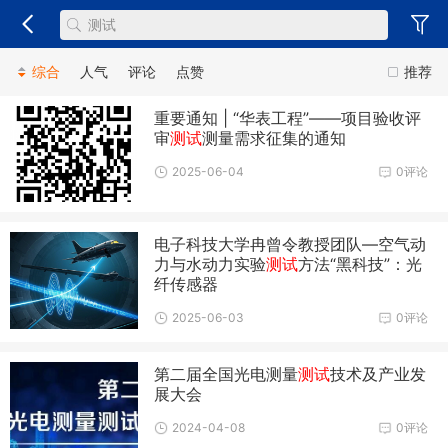
综合
人气
评论
点赞
推荐
重要通知 | “华表工程”——项目验收评
审
测试
测量需求征集的通知
2025-06-04
0评论
电子科技大学冉曾令教授团队—空气动
力与水动力实验
测试
方法“黑科技”：光
纤传感器
2025-06-03
0评论
第二届全国光电测量
测试
技术及产业发
展大会
2024-04-08
0评论