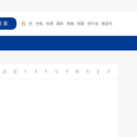
光
光电
光谱
国际
智能
创新
研讨会
微波光
子
海
光学
p
q
r
s
t
u
v
w
x
y
z