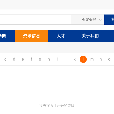
学圈
资讯信息
人才
关于我们
c
d
e
f
g
h
i
j
k
l
m
n
o
没有字母
l
开头的类目