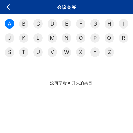
会议会展
A
B
C
D
E
F
G
H
I
J
K
L
M
N
O
P
Q
R
S
T
U
V
W
X
Y
Z
没有字母
a
开头的类目