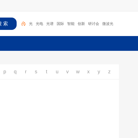
光
光电
光谱
国际
智能
创新
研讨会
微波光
子
海
光学
p
q
r
s
t
u
v
w
x
y
z