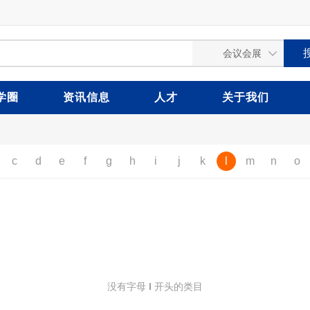
学圈
资讯信息
人才
关于我们
c
d
e
f
g
h
i
j
k
l
m
n
o
没有字母
l
开头的类目