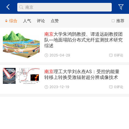
综合
人气
评论
点赞
推荐
南京
大学朱鸿鹄教授、谭道远副教授团
队—地面塌陷分布式光纤监测技术研究
综述
2025-04-29
0评论
南京
理工大学刘永焘AS：受控的能量
转移上转换受激辐射超分辨成像技术
2023-12-19
0评论