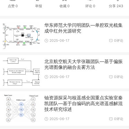
点赞
0
举报
收藏
0
评论
0
分享
243
华东师范大学闫明团队—单腔双光梳集
成中红外光源研究
2025-06-17
0评论
北京航空航天大学张颖团队—基于偏振
光谱图像的融合去雾方法
2025-06-17
0评论
铀资源探采与核遥感全国重点实验室秦
凯团队—基于自编码的高光谱遥感解混
技术研究综述
2025-06-17
0评论