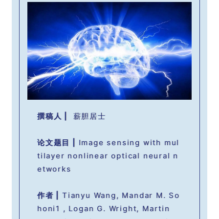
撰稿人 |
薪胆居士
论文题目 |
Image sensing with mul
tilayer nonlinear optical neural n
etworks
作者
|
Tianyu Wang, Mandar M. So
honi1 , Logan G. Wright, Martin