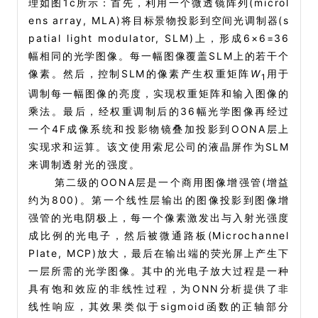
理如图1c所示：首先，利用一个微透镜阵列(microl
ens array, MLA)将目标景物投影到空间光调制器(s
patial light modulator, SLM)上，形成6×6=36
幅相同的光学图像。每一幅图像覆盖SLM上的若干个
像素。然后，控制SLM的像素产生权重矩阵
W
用于
1
调制每一幅图像的亮度，实现权重矩阵和输入图像的
乘法。最后，经权重调制后的36幅光学图像再经过
一个4F成像系统和投影物镜叠加投影到OONA层上
实现求和运算。该文使用索尼公司的液晶屏作为SLM
来调制透射光的强度。
第二级的OONA层是一个商用图像增强管(增益
约为800)。第一个线性层输出的图像投影到图像增
强管的光电阴极上，每一个像素激发出与入射光强度
成比例的光电子，然后被微通路板(Microchannel
Plate, MCP)放大，最后在输出端的荧光屏上产生下
一层所需的光学图像。其中的光电子放大过程是一种
具有饱和效应的非线性过程，为ONN分析提供了非
线性响应，其效果类似于sigmoid函数的正轴部分