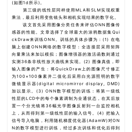
(如图1d所示)。
第三级的线性层同样使用MLA和SLM实现权重
乘法，最后利用变焦镜头和相机实现结果的数字化。
该文首先采用图像分类任务来评估ONN图像传
感器的性能。文章选择了全球最大的涂鸦数据集Qui
ckDraw来训练ONN。训练的具体步骤为：(1) 在电
脑上创建ONN网络的数字模型：全连接层采用矩阵
向量乘法来加以模拟；图像增强器的激活函数则通过
实测36条非线性放大曲线来实现。(2) 图像真值，即
输入图像的产生：将QuickDraw上的图像尺寸修正
为100×100像素并二值化后采用白光源照明的数字
微镜显示器(digital micromirror display, DMD)
加以显示。(3) ONN数字模型的训练：将第一级线
性层的LCD中的每个像素调制为全通状态，在其后放
置一个分光镜将36幅光学图像反射到一台监控相机
上，从而得到第一级线性层的输入信号。(4) 把输入
信号导入电脑，利用随机梯度优化器(AdamW)对ON
N的数字模型进行训练，经过多次训练和优化后得到