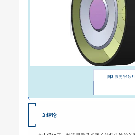
图3
激光/长波
3 结论