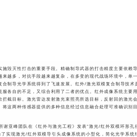
实施毁灭性打击的重要手段。精确制导武器的打击精度主要依赖
越来越多，对抗手段越来越复杂，在多变的现代战场环境中，单
复合制导光学系统得到了飞速发展。红外/激光双模复合制导技术
克服各自的不足，又综合利用了二者的优点。红外成像系统主要
欲拦截目标。激光雷达发射激光束照亮所选目标，反射回的激光
。将这两种传感器提供的多种信息经过信息融合处理可准确识别
所谢亚峰团队在《红外与激光工程》发表“激光/红外双模环形孔
为了实现激光/红外双模导引头成像系统的小型化，简化光学系统