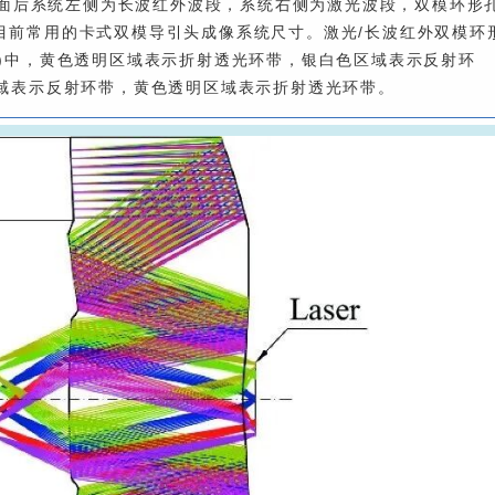
分光面后系统左侧为长波红外波段，系统右侧为激光波段，双模环形
目前常用的卡式双模导引头成像系统尺寸。激光/长波红外双模环
a)中，黄色透明区域表示折射透光环带，银白色区域表示反射环
区域表示反射环带，黄色透明区域表示折射透光环带。