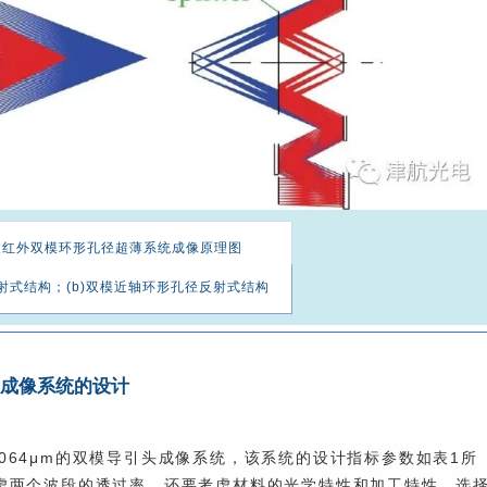
波红外双模环形孔径超薄系统成像原理图
射式结构；(b)双模近轴环形孔径反射式结构
薄成像系统的设计
1.064μm的双模导引头成像系统，该系统的设计指标参数如表1所
虑两个波段的透过率，还要考虑材料的光学特性和加工特性。选