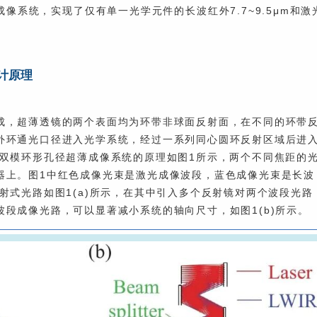
像系统，实现了仅有单一光学元件的长波红外7.7~9.5μm和激
计原理
成，超薄透镜的两个表面均为环带非球面反射面，在不同的环带
外环通光口径进入光学系统，经过一系列同心圆环反射区域后进
外双模环形孔径超薄成像系统的原理如图1所示，两个不同焦距的
器上。图1中红色成像光束是激光成像波段，蓝色成像光束是长波
射式光路如图1(a)所示，在其中引入多个反射镜对两个波段光路
段成像光路，可以显著减小系统的轴向尺寸，如图1(b)所示。