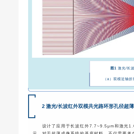
图1
激光/长
（a）双模近轴折
2 激光/长波红外双模共光路环形孔径超
设计了应用于长波红外7.7~9.5μm和激光
示。对于超薄成像系统的基底材料，不仅需要考