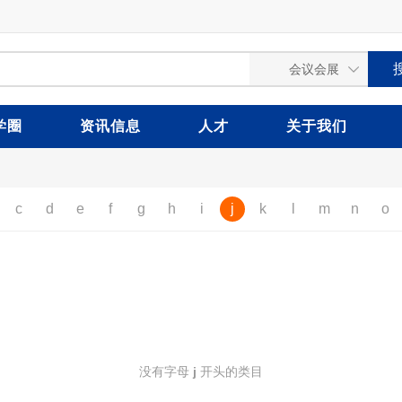
学圈
资讯信息
人才
关于我们
c
d
e
f
g
h
i
j
k
l
m
n
o
没有字母
j
开头的类目