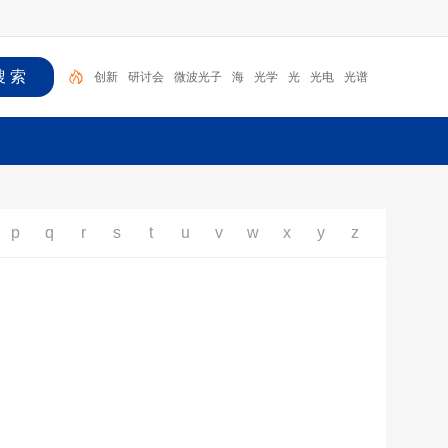
创新
研讨会
微波光子
海
光学
光
光电
光谱
国际
智能
p
q
r
s
t
u
v
w
x
y
z