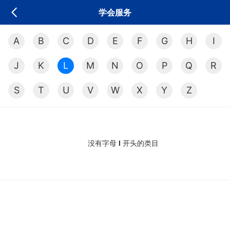
学会服务
A
B
C
D
E
F
G
H
I
J
K
L
M
N
O
P
Q
R
S
T
U
V
W
X
Y
Z
没有字母
l
开头的类目