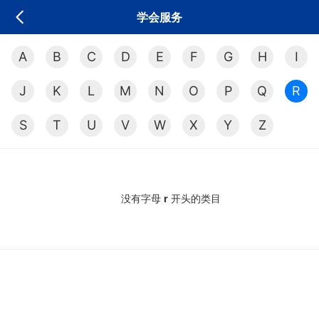
学会服务
A
B
C
D
E
F
G
H
I
J
K
L
M
N
O
P
Q
R
S
T
U
V
W
X
Y
Z
没有字母
r
开头的类目