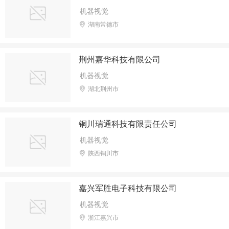
速售罄。据出版方初步统计，《狂飙》同名
机器视觉
小说在全平台上架后，九成销量来自淘宝天
湖南常德市
猫，感叹“淘宝直播间网友太疯狂”。
荆州嘉华科技有限公司
机器视觉
湖北荆州市
铜川瑞通科技有限责任公司
机器视觉
陕西铜川市
嘉兴军胜电子科技有限公司
机器视觉
浙江嘉兴市