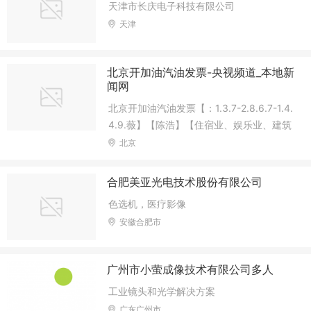
天津市长庆电子科技有限公司
天津
北京开加油汽油发票-央视频道_本地新
闻网
北京开加油汽油发票【：1.3.7-2.8.6.7-1.4.
4.9.薇】【陈浩】【住宿业、娱乐业、建筑
装饰业、房地产中介服务业、餐饮业、交通
北京
运输业、快递服务业、物业管理业、旅行
社】。【保_真.可_先_幵_验】【唯.一.查.
合肥美亚光电技术股份有限公司
验：国.税.总.局.官.网.查.验.平.台】（
色选机，医疗影像
安徽合肥市
广州市小萤成像技术有限公司多人
工业镜头和光学解决方案
广东广州市