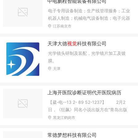
中电鹏程智能装备有限公司
电子专用设备制造；生产线管理服务；工业
机器人制造；机械电气设备制造；电子元器
件与机电组件设备制造；电子元器件与机电
江苏南京市
组件设备销售；电工机械专用设备制造；半
导体器件专用设备销售；电子专用设备销
天津大德
视觉
科技有限公司
售；智能机器人的研发；工业机器人销售；
光学镜头研制及装配，光学镜片加工及镀
智能基础制造装备销售；半导体器件专用设
膜。
备制造；电子测量仪器销售；电子测量仪器
天津
制造；信息系统集成服务；软件开发；
上海开医院诊断证明代开医院病历
【葳-电--13 2- 89 52-1237】 2月2
日，《狂飙》同名小说出版方在“青岛出版
社官方旗舰店”淘宝直播间举行首发式，老
黑龙江鹤岗市
默扮演者冯兵、黄瑶扮演者程金铭“空降”直
播间与网友互动。开播后，首批库存小说迅
常德梦想科技有限公司